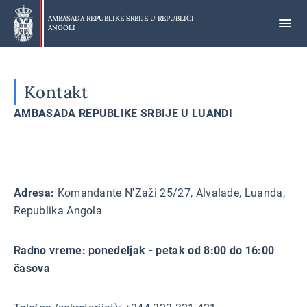
Preskoči
na
AMBASADA REPUBLIKE SRBIJE U
REPUBLICI
ANGOLI
glavni
deo
Kontakt
AMBASADA REPUBLIKE SRBIJE U LUANDI
Adresa:
Komandante N'Zaži 25/27, Alvalade, Luanda,
Republika Angola
Radno vreme: ponedeljak - petak od 8:00 do 16:00
časova